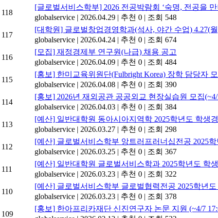
[글로벌서비스학부] 2026 전공박람회 ‘숙명, 전공을 
118
globalservice
|
2026.04.29
|
추천 0
|
조회 548
[대학원] 글로벌창업경영학과(석사, 야간 수업) 4.27(월)
117
globalservice
|
2026.04.24
|
추천 0
|
조회 674
[모집] 재정경제부 연구원(나급) 채용 공고
116
globalservice
|
2026.04.09
|
추천 0
|
조회 484
[홍보] 한미교육위원단(Fulbright Korea) 장학 담당자 모
115
globalservice
|
2026.04.08
|
추천 0
|
조회 390
[홍보] 2026년 재외공관 공공외교 현장실습원 모집(~4/2
114
globalservice
|
2026.04.03
|
추천 0
|
조회 384
[예산] 일반대학원 동아시아지역학 2025학년도 학생
113
globalservice
|
2026.03.27
|
추천 0
|
조회 298
[예산] 글로벌서비스학부 앙트러프러너십전공 2025
112
globalservice
|
2026.03.25
|
추천 0
|
조회 367
[예산] 일반대학원 글로벌서비스학과 2025학년도 
111
globalservice
|
2026.03.23
|
추천 0
|
조회 322
[예산] 글로벌서비스학부 글로벌협력전공 2025학년
110
globalservice
|
2026.03.23
|
추천 0
|
조회 378
[홍보] 한아프리카재단 신진연구자 논문 지원 (~4/7 17:0
109