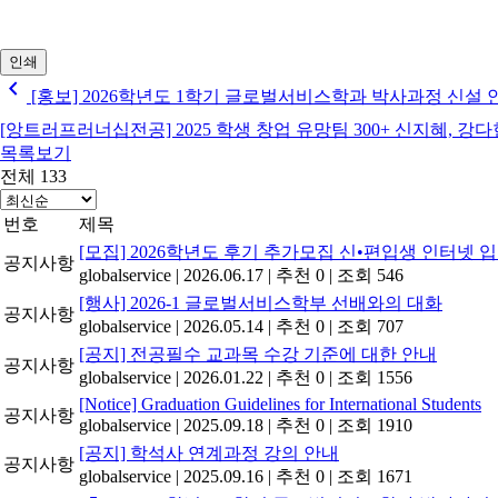
인쇄
chevron_left
[홍보] 2026학년도 1학기 글로벌서비스학과 박사과정 신설 
[앙트러프러너십전공] 2025 학생 창업 유망팀 300+ 신지혜, 
목록보기
전체 133
번호
제목
[모집] 2026학년도 후기 추가모집 신•편입생 인터넷
공지사항
globalservice
|
2026.06.17
|
추천 0
|
조회 546
[행사] 2026-1 글로벌서비스학부 선배와의 대화
공지사항
globalservice
|
2026.05.14
|
추천 0
|
조회 707
[공지] 전공필수 교과목 수강 기준에 대한 안내
공지사항
globalservice
|
2026.01.22
|
추천 0
|
조회 1556
[Notice] Graduation Guidelines for International Students
공지사항
globalservice
|
2025.09.18
|
추천 0
|
조회 1910
[공지] 학석사 연계과정 강의 안내
공지사항
globalservice
|
2025.09.16
|
추천 0
|
조회 1671