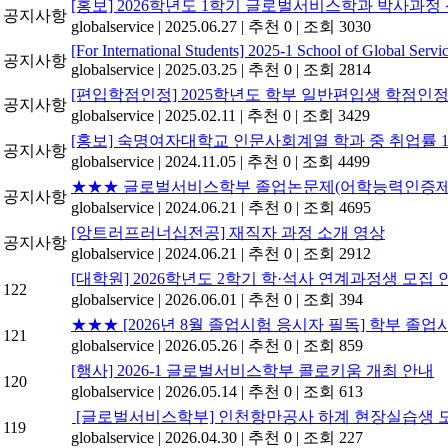
[홍보] 2026학년도 1학기 글로벌서비스학과 박사과정 
공지사항
globalservice
|
2025.06.27
|
추천 0
|
조회 3030
[For International Students] 2025-1 School of Global Servic
공지사항
globalservice
|
2025.03.25
|
추천 0
|
조회 2814
[편입학점인정] 2025학년도 학부 일반편입생 학점인정
공지사항
globalservice
|
2025.02.11
|
추천 0
|
조회 3429
[홍보] 숙명여자대학교 인문사회계열 학과 중 취업률 1위(
공지사항
globalservice
|
2024.11.05
|
추천 0
|
조회 4499
★★★ 글로벌서비스학부 졸업논문제(어학능력인증제 및
공지사항
globalservice
|
2024.06.21
|
추천 0
|
조회 4695
[앙트러프러너십전공] 재직자 과정 소개 영상
공지사항
globalservice
|
2024.06.21
|
추천 0
|
조회 2912
[대학원] 2026학년도 2학기 학·석사 연계과정생 모집 
122
globalservice
|
2026.06.01
|
추천 0
|
조회 394
★★★ [2026년 8월 졸업시험 응시자 필독] 학부 졸
121
globalservice
|
2026.05.26
|
추천 0
|
조회 859
[행사] 2026-1 글로벌서비스학부 콜로키움 개최 안내
120
globalservice
|
2026.05.14
|
추천 0
|
조회 613
[글로벌서비스학부] 인천항만공사 하계 현장실습생 모집 (~5
119
globalservice
|
2026.04.30
|
추천 0
|
조회 227