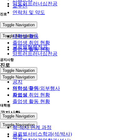
앙트러프러너십전공
교수진
연락처 및 약도
진로
전공
Toggle Navigation
Toggle Navigation
재학생 활동
졸업생 취업 현황
글로벌협력전공
졸업생 활동 현황
앙트러프러너십전공
공지사항
진로
Toggle Navigation
Toggle Navigation
공지
인턴십/구인/외부행사
재학생 활동
자료실
졸업생 취업 현황
졸업생 활동 현황
대학원
공지사항
Toggle Navigation
Toggle Navigation
학·석사 연계 과정
글로벌서비스학과(석/박사)
공지