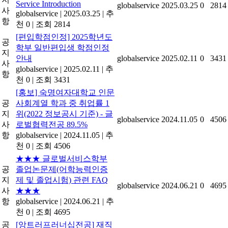
Service Introduction
globalservice
2025.03.25
0
2814
사
globalservice
|
2025.03.25
|
추
항
천 0
|
조회 2814
[편입학점인정] 2025학년도
공
학부 일반편입생 학점인정
지
안내
globalservice
2025.02.11
0
3431
사
globalservice
|
2025.02.11
|
추
항
천 0
|
조회 3431
[홍보] 숙명여자대학교 인문
공
사회계열 학과 중 취업률 1
지
위(2022 정보공시 기준) - 글
globalservice
2024.11.05
0
4506
사
로벌협력전공 89.5%
항
globalservice
|
2024.11.05
|
추
천 0
|
조회 4506
★★★ 글로벌서비스학부
공
졸업논문제(어학능력인증
지
제 및 졸업시험) 관련 FAQ
globalservice
2024.06.21
0
4695
사
★★★
항
globalservice
|
2024.06.21
|
추
천 0
|
조회 4695
공
[앙트러프러너십전공] 재직