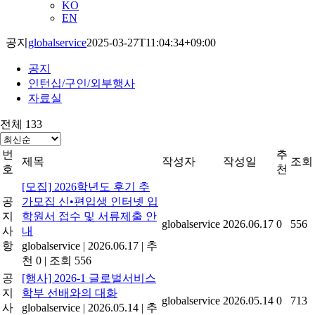
KO
EN
공지
globalservice
2025-03-27T11:04:34+09:00
공지
인턴십/구인/외부행사
자료실
전체 133
번
추
제목
작성자
작성일
조회
호
천
[모집] 2026학년도 후기 추
공
가모집 신•편입생 인터넷 입
지
학원서 접수 및 서류제출 안
globalservice
2026.06.17
0
556
사
내
항
globalservice
|
2026.06.17
|
추
천 0
|
조회 556
공
[행사] 2026-1 글로벌서비스
지
학부 선배와의 대화
globalservice
2026.05.14
0
713
사
globalservice
|
2026.05.14
|
추