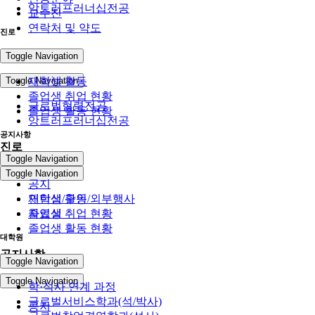
앙트러프러너십전공
교수진
연락처 및 약도
진로
전공
Toggle Navigation
Toggle Navigation
재학생 활동
졸업생 취업 현황
글로벌협력전공
졸업생 활동 현황
앙트러프러너십전공
공지사항
진로
Toggle Navigation
Toggle Navigation
공지
인턴십/구인/외부행사
재학생 활동
자료실
졸업생 취업 현황
졸업생 활동 현황
대학원
공지사항
Toggle Navigation
Toggle Navigation
학·석사 연계 과정
글로벌서비스학과(석/박사)
공지