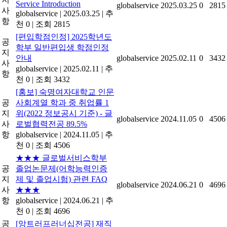
Service Introduction
globalservice
2025.03.25
0
2815
사
globalservice
|
2025.03.25
|
추
항
천 0
|
조회 2815
[편입학점인정] 2025학년도
공
학부 일반편입생 학점인정
지
안내
globalservice
2025.02.11
0
3432
사
globalservice
|
2025.02.11
|
추
항
천 0
|
조회 3432
[홍보] 숙명여자대학교 인문
공
사회계열 학과 중 취업률 1
지
위(2022 정보공시 기준) - 글
globalservice
2024.11.05
0
4506
사
로벌협력전공 89.5%
항
globalservice
|
2024.11.05
|
추
천 0
|
조회 4506
★★★ 글로벌서비스학부
공
졸업논문제(어학능력인증
지
제 및 졸업시험) 관련 FAQ
globalservice
2024.06.21
0
4696
사
★★★
항
globalservice
|
2024.06.21
|
추
천 0
|
조회 4696
공
[앙트러프러너십전공] 재직