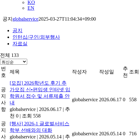
KO
EN
공지
globalservice
2025-03-27T11:04:34+09:00
공지
인턴십/구인/외부행사
자료실
전체 133
번
추
제목
작성자
작성일
조회
호
천
[모집] 2026학년도 후기 추
공
가모집 신•편입생 인터넷 입
지
학원서 접수 및 서류제출 안
globalservice
2026.06.17
0
558
사
내
항
globalservice
|
2026.06.17
|
추
천 0
|
조회 558
공
[행사] 2026-1 글로벌서비스
지
학부 선배와의 대화
globalservice
2026.05.14
0
716
사
globalservice
|
2026.05.14
|
추