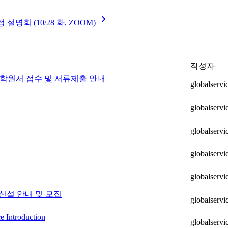
chevron_right
 (10/28 화, ZOOM)
작성자
 입학원서 접수 및 서류제출 안내
globalservi
globalservi
globalservi
globalservi
globalservi
신설 안내 및 모집
globalservi
e Introduction
globalservi