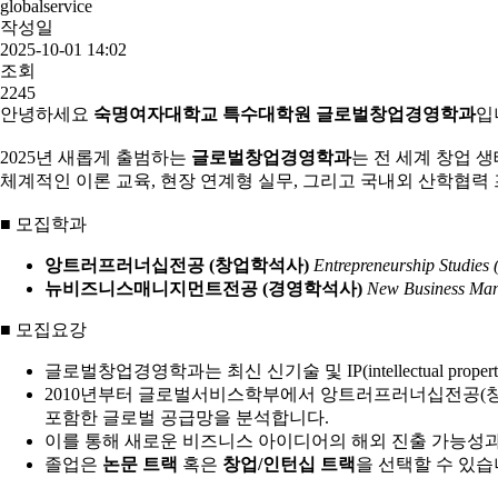
globalservice
작성일
2025-10-01 14:02
조회
2245
안녕하세요
숙명여자대학교 특수대학원 글로벌창업경영학과
입
2025년 새롭게 출범하는
글로벌창업경영학과
는 전 세계 창업 
체계적인 이론 교육, 현장 연계형 실무, 그리고 국내외 산학협력
■ 모집학과
앙트러프러너십전공 (창업학석사)
Entrepreneurship Studies 
뉴비즈니스매니지먼트전공 (경영학석사)
New Business Mana
■ 모집요강
글로벌창업경영학과는 최신 신기술 및 IP(intellectual 
2010년부터 글로벌서비스학부에서 앙트러프러너십전공(창업
포함한 글로벌 공급망을 분석합니다.
이를 통해 새로운 비즈니스 아이디어의 해외 진출 가능성
졸업은
논문 트랙
혹은
창업/인턴십 트랙
을 선택할 수 있습