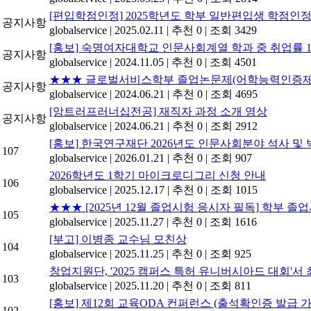
[편입학점인정] 2025학년도 학부 일반편입생 학점인정
공지사항
globalservice
|
2025.02.11
|
추천 0
|
조회 3429
[홍보] 숙명여자대학교 인문사회계열 학과 중 취업률 1위(
공지사항
globalservice
|
2024.11.05
|
추천 0
|
조회 4501
★★★ 글로벌서비스학부 졸업논문제(어학능력인증제 및
공지사항
globalservice
|
2024.06.21
|
추천 0
|
조회 4695
[앙트러프러너십전공] 재직자 과정 소개 영상
공지사항
globalservice
|
2024.06.21
|
추천 0
|
조회 2912
[홍보] 한국연구재단 2026년도 인문사회분야 석사 및 
107
globalservice
|
2026.01.21
|
추천 0
|
조회 907
2026학년도 1학기 마이크로디그리 신청 안내
106
globalservice
|
2025.12.17
|
추천 0
|
조회 1015
★★★ [2025년 12월 졸업시험 응시자 필독] 학부 졸
105
globalservice
|
2025.11.27
|
추천 0
|
조회 1616
[부고] 이병종 교수님 모친상
104
globalservice
|
2025.11.25
|
추천 0
|
조회 925
창업지원단, '2025 캠퍼스 특허 유니버시아드 대회'서
103
globalservice
|
2025.11.20
|
추천 0
|
조회 811
[홍보] 제12회 교육ODA 컨퍼런스 (출석확인증 발급 가
102