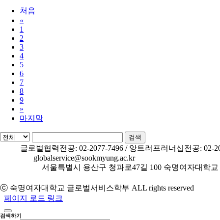
처음
«
1
2
3
4
5
6
7
8
9
»
마지막
검색
TEL.
글로벌협력전공: 02-2077-7496 / 앙트러프러너십전공: 02-207
E-MAIL.
globalservice@sookmyung.ac.kr
ADDRESS.
서울특별시 용산구 청파로47길 100 숙명여자대학교
개인정보처리방침
ⓒ 숙명여자대학교 글로벌서비스학부 ALL rights reserved
페이지 로드 링크
검색하기