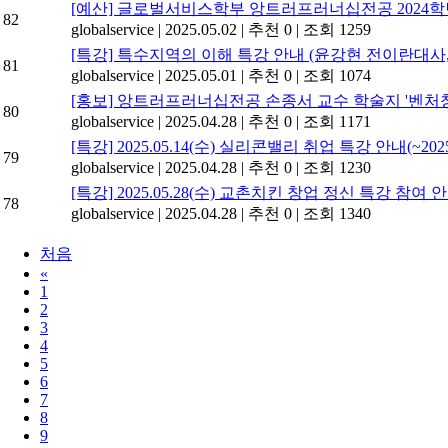
[예산] 글로벌서비스학부 앙트러프러너십전공 2024
82
globalservice
|
2025.05.02
|
추천 0
|
조회 1259
[특강] 특수지역의 이해 특강 안내 (윤강현 전이란대사
81
globalservice
|
2025.05.01
|
추천 0
|
조회 1074
[홍보] 앙트러프러너십전공 손종서 교수 학술지 '벤처창업연구'
80
globalservice
|
2025.04.28
|
추천 0
|
조회 1171
[특강] 2025.05.14(수) 실리콘밸리 취업 특강 안내(~202
79
globalservice
|
2025.04.28
|
추천 0
|
조회 1230
[특강] 2025.05.28(수) 교촌치킨 창업 정신 특강 참여 안내
78
globalservice
|
2025.04.28
|
추천 0
|
조회 1340
처음
«
1
2
3
4
5
6
7
8
9