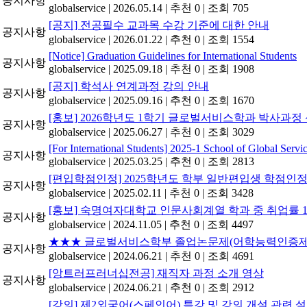
공지사항
globalservice
|
2026.05.14
|
추천 0
|
조회 705
[공지] 전공필수 교과목 수강 기준에 대한 안내
공지사항
globalservice
|
2026.01.22
|
추천 0
|
조회 1554
[Notice] Graduation Guidelines for International Students
공지사항
globalservice
|
2025.09.18
|
추천 0
|
조회 1908
[공지] 학석사 연계과정 강의 안내
공지사항
globalservice
|
2025.09.16
|
추천 0
|
조회 1670
[홍보] 2026학년도 1학기 글로벌서비스학과 박사과정 
공지사항
globalservice
|
2025.06.27
|
추천 0
|
조회 3029
[For International Students] 2025-1 School of Global Servic
공지사항
globalservice
|
2025.03.25
|
추천 0
|
조회 2813
[편입학점인정] 2025학년도 학부 일반편입생 학점인정
공지사항
globalservice
|
2025.02.11
|
추천 0
|
조회 3428
[홍보] 숙명여자대학교 인문사회계열 학과 중 취업률 1위(
공지사항
globalservice
|
2024.11.05
|
추천 0
|
조회 4497
★★★ 글로벌서비스학부 졸업논문제(어학능력인증제 및
공지사항
globalservice
|
2024.06.21
|
추천 0
|
조회 4691
[앙트러프러너십전공] 재직자 과정 소개 영상
공지사항
globalservice
|
2024.06.21
|
추천 0
|
조회 2912
[강의] 제2외국어(스페인어) 특강 및 강의 개설 관련 설문