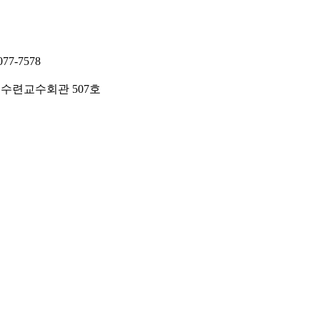
7-7578
 수련교수회관 507호