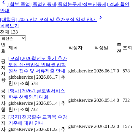
chevron_left
[학부 졸업] 졸업인증제(졸업논문제/정보인증제) 결과 확인
안내
chevron_right
[대학원] 2025-전기모집 및 추가모집 일정 안내
목록보기
전체 133
번
추
제목
작성자
작성일
조회
호
천
[모집] 2026학년도 후기 추가
공
모집 신•편입생 인터넷 입학
지
원서 접수 및 서류제출 안내
globalservice
2026.06.17
0
578
사
globalservice
|
2026.06.17
|
추
항
천 0
|
조회 578
공
[행사] 2026-1 글로벌서비스
지
학부 선배와의 대화
globalservice
2026.05.14
0
732
사
globalservice
|
2026.05.14
|
추
항
천 0
|
조회 732
공
[공지] 전공필수 교과목 수강
지
기준에 대한 안내
globalservice
2026.01.22
0
1575
사
globalservice
|
2026.01.22
|
추