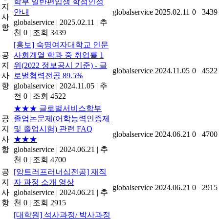
학부 일반편입생 학점인정
지
안내
globalservice
2025.02.11
0
3439
사
globalservice
|
2025.02.11
|
추
항
천 0
|
조회 3439
[홍보] 숙명여자대학교 인문
공
사회계열 학과 중 취업률 1
지
위(2022 정보공시 기준) - 글
globalservice
2024.11.05
0
4522
사
로벌협력전공 89.5%
항
globalservice
|
2024.11.05
|
추
천 0
|
조회 4522
★★★ 글로벌서비스학부
공
졸업논문제(어학능력인증제
지
및 졸업시험) 관련 FAQ
globalservice
2024.06.21
0
4700
사
★★★
항
globalservice
|
2024.06.21
|
추
천 0
|
조회 4700
공
[앙트러프러너십전공] 재직
지
자 과정 소개 영상
globalservice
2024.06.21
0
2915
사
globalservice
|
2024.06.21
|
추
항
천 0
|
조회 2915
[대학원] 석사과정/ 박사과정