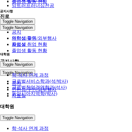
졸업생 활동 현황
앙트러프러너십전공
공지사항
진로
Toggle Navigation
Toggle Navigation
공지
인턴십/구인/외부행사
재학생 활동
자료실
졸업생 취업 현황
졸업생 활동 현황
대학원
공지사항
Toggle Navigation
Toggle Navigation
학·석사 연계 과정
글로벌서비스학과(석/박사)
공지
글로벌창업경영학과(석사)
인턴십/구인/외부행사
동아시아지역학(박사)
자료실
대학원
Toggle Navigation
학·석사 연계 과정