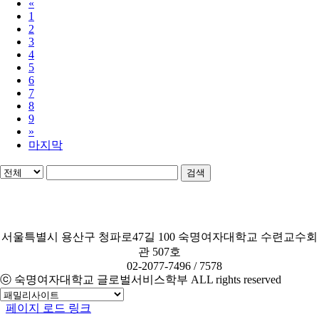
«
1
2
3
4
5
6
7
8
9
»
마지막
검색
서울특별시 용산구 청파로47길 100 숙명여자대학교 수련교수회
관 507호
TEL.
02-2077-7496 / 7578
ⓒ 숙명여자대학교 글로벌서비스학부 ALL rights reserved
페이지 로드 링크