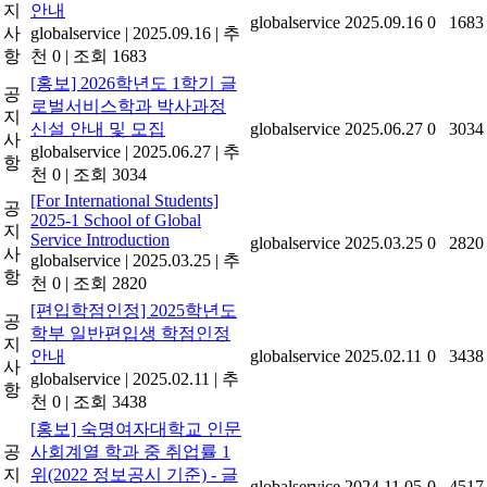
지
안내
globalservice
2025.09.16
0
1683
사
globalservice
|
2025.09.16
|
추
항
천 0
|
조회 1683
[홍보] 2026학년도 1학기 글
공
로벌서비스학과 박사과정
지
신설 안내 및 모집
globalservice
2025.06.27
0
3034
사
globalservice
|
2025.06.27
|
추
항
천 0
|
조회 3034
[For International Students]
공
2025-1 School of Global
지
Service Introduction
globalservice
2025.03.25
0
2820
사
globalservice
|
2025.03.25
|
추
항
천 0
|
조회 2820
[편입학점인정] 2025학년도
공
학부 일반편입생 학점인정
지
안내
globalservice
2025.02.11
0
3438
사
globalservice
|
2025.02.11
|
추
항
천 0
|
조회 3438
[홍보] 숙명여자대학교 인문
공
사회계열 학과 중 취업률 1
지
위(2022 정보공시 기준) - 글
globalservice
2024.11.05
0
4517