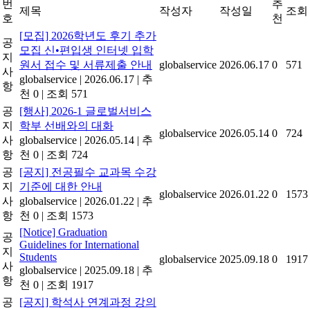
번
추
제목
작성자
작성일
조회
호
천
[모집] 2026학년도 후기 추가
공
모집 신•편입생 인터넷 입학
지
원서 접수 및 서류제출 안내
globalservice
2026.06.17
0
571
사
globalservice
|
2026.06.17
|
추
항
천 0
|
조회 571
공
[행사] 2026-1 글로벌서비스
지
학부 선배와의 대화
globalservice
2026.05.14
0
724
사
globalservice
|
2026.05.14
|
추
항
천 0
|
조회 724
공
[공지] 전공필수 교과목 수강
지
기준에 대한 안내
globalservice
2026.01.22
0
1573
사
globalservice
|
2026.01.22
|
추
항
천 0
|
조회 1573
[Notice] Graduation
공
Guidelines for International
지
Students
globalservice
2025.09.18
0
1917
사
globalservice
|
2025.09.18
|
추
항
천 0
|
조회 1917
공
[공지] 학석사 연계과정 강의