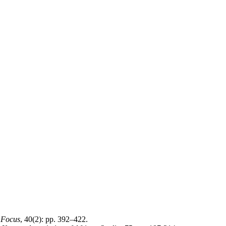
 Focus
, 40(2): pp. 392–422.