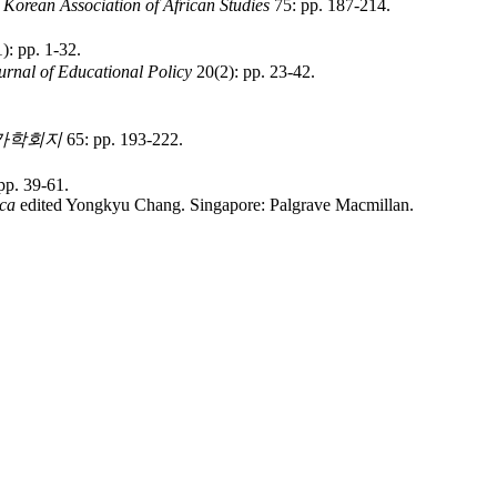
e Korean Association of African Studies
75: pp. 187-214.
): pp. 1-32.
rnal of Educational Policy
20(2): pp. 23-42.
카학회지
65: pp. 193-222.
pp. 39-61.
ica
edited Yongkyu Chang. Singapore: Palgrave Macmillan.