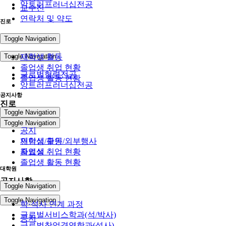
앙트러프러너십전공
교수진
연락처 및 약도
진로
전공
Toggle Navigation
Toggle Navigation
재학생 활동
졸업생 취업 현황
글로벌협력전공
졸업생 활동 현황
앙트러프러너십전공
공지사항
진로
Toggle Navigation
Toggle Navigation
공지
인턴십/구인/외부행사
재학생 활동
자료실
졸업생 취업 현황
졸업생 활동 현황
대학원
공지사항
Toggle Navigation
Toggle Navigation
학·석사 연계 과정
글로벌서비스학과(석/박사)
공지
글로벌창업경영학과(석사)