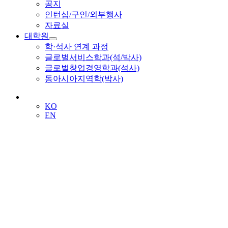
공지
인턴십/구인/외부행사
자료실
대학원
학·석사 연계 과정
글로벌서비스학과(석/박사)
글로벌창업경영학과(석사)
동아시아지역학(박사)
KO
EN