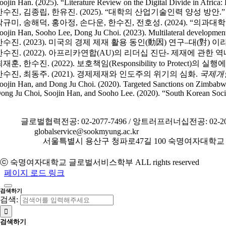
oojin Han. (2025). “Literature Review on the Digital Divide in Afric
한수진, 김종립, 한유진. (2025). “대학의 산업기술인력 양성 방안.
박규미, 송해덕, 홍아정, 손다운, 한수진, 전호성. (2024). “의과
oojin Han, Sooho Lee, Dong Ju Choi. (2023). Multilateral development
한수진. (2023). 미국의 경제 제재 활용 동인(動因) 연구–대(對)
한수진. (2022). 아프리카연합(AU)의 리더십 진단- 제재에 관한
재훈, 한수진. (2022). 보호책임(Responsibility to Protec
한수진, 최동주. (2021). 경제제재와 인도주의 위기의 심화.
국제개
oojin Han, and Dong Ju Choi. (2020). Targeted Sanctions on Zimbabwe:
ong Ju Choi, Soojin Han, and Sooho Lee. (2020). “South Korean Soci
TEL.
글로벌협력전공: 02-2077-7496 / 앙트러프러너십전공: 02-207
E-MAIL.
globalservice@sookmyung.ac.kr
ADDRESS.
서울특별시 용산구 청파로47길 100 숙명여자대학교
개인정보처리방침
ⓒ 숙명여자대학교 글로벌서비스학부 ALL rights reserved
페이지 로드 링크
검색하기
검색:
검색하기