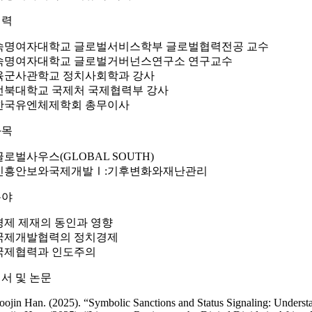
경력
숙명여자대학교 글로벌서비스학부 글로벌협력전공 교수
숙명여자대학교 글로벌거버넌스연구소 연구교수
육군사관학교 정치사회학과 강사
전북대학교 국제처 국제협력부 강사
한국유엔체제학회 총무이사
과목
글로벌사우스(GLOBAL SOUTH)
신흥안보와국제개발Ⅰ:기후변화와재난관리
분야
경제 제재의 동인과 영향
국제개발협력의 정치경제
국제협력과 인도주의
서 및 논문
oojin Han. (2025). “Symbolic Sanctions and Status Signaling: Unders